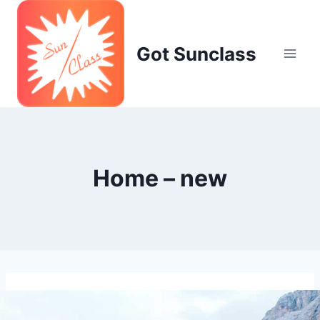
Skip
to
content
Got Sunclass
Home – new