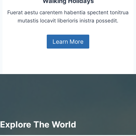
Walking Holidays
Fuerat aestu carentem habentia spectent tonitrua
mutastis locavit liberioris inistra possedit.
Learn More
Explore The World