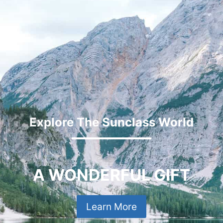
Explore The Sunclass World
A WONDERFUL GIFT
Learn More