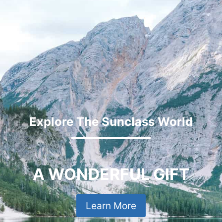
Explore The Sunclass World
A WONDERFUL GIFT
Learn More