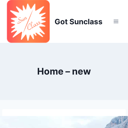
Skip
to
content
Got Sunclass
Home – new