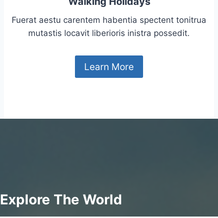
Walking Holidays
Fuerat aestu carentem habentia spectent tonitrua
mutastis locavit liberioris inistra possedit.
Learn More
Explore The World