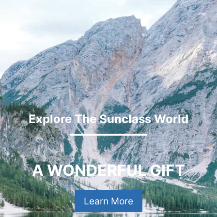
Explore The Sunclass World
A WONDERFUL GIFT
Learn More