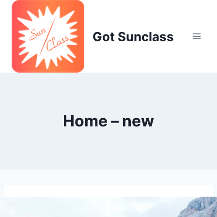
Skip
to
content
Got Sunclass
Home – new