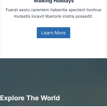
Walking Holidays
Fuerat aestu carentem habentia spectent tonitrua
mutastis locavit liberioris inistra possedit.
Learn More
Explore The World