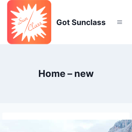
Skip
to
content
Got Sunclass
Home – new