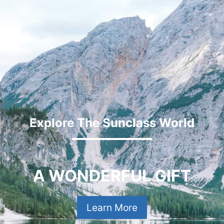
Explore The Sunclass World
A WONDERFUL GIFT
Learn More