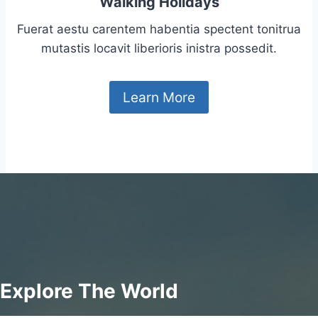
Walking Holidays
Fuerat aestu carentem habentia spectent tonitrua
mutastis locavit liberioris inistra possedit.
Learn More
Explore The World