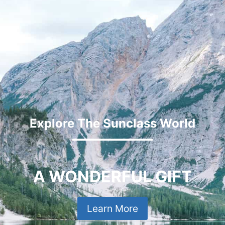
Explore The Sunclass World
A WONDERFUL GIFT
Learn More