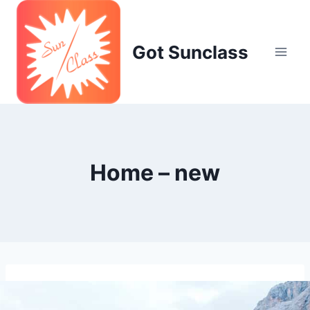
Skip
to
content
Got Sunclass
Home – new