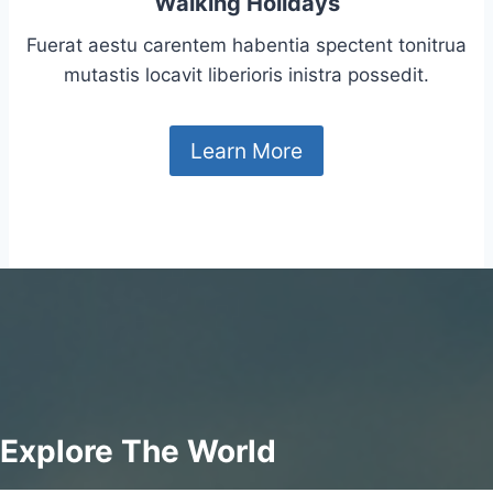
Walking Holidays
Fuerat aestu carentem habentia spectent tonitrua
mutastis locavit liberioris inistra possedit.
Learn More
Explore The World