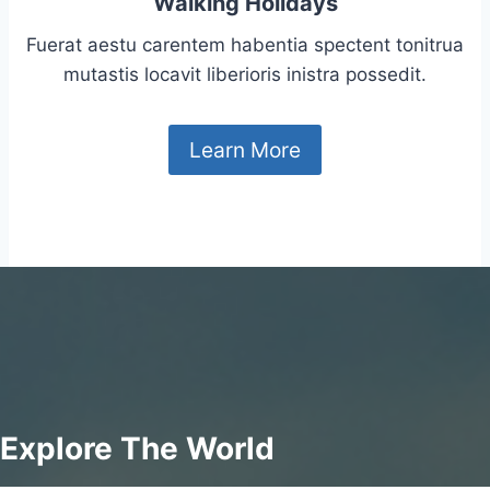
Walking Holidays
Fuerat aestu carentem habentia spectent tonitrua
mutastis locavit liberioris inistra possedit.
Learn More
Explore The World