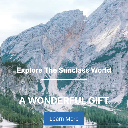
Explore The Sunclass World
A WONDERFUL GIFT
Learn More