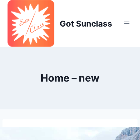
Skip
to
content
Got Sunclass
Home – new