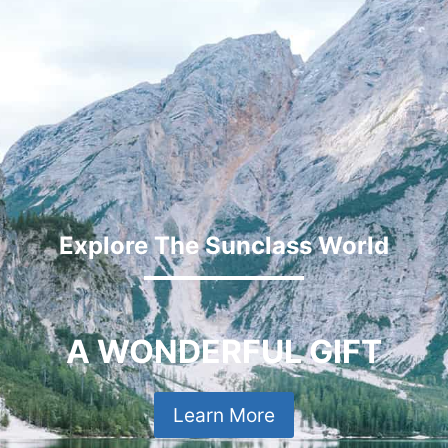
Explore The Sunclass World
A WONDERFUL GIFT
Learn More