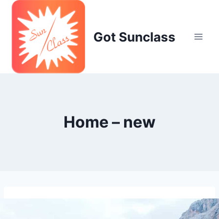
Skip
to
content
Got Sunclass
Home – new