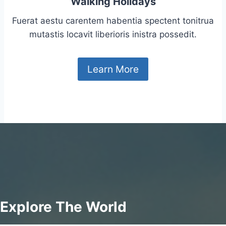
Walking Holidays
Fuerat aestu carentem habentia spectent tonitrua
mutastis locavit liberioris inistra possedit.
Learn More
Explore The World