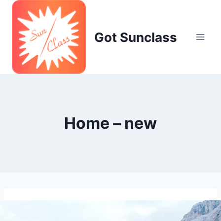
Skip
to
content
Got Sunclass
Home – new