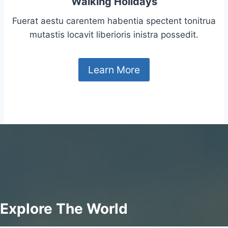
Walking Holidays
Fuerat aestu carentem habentia spectent tonitrua
mutastis locavit liberioris inistra possedit.
Learn More
Explore The World