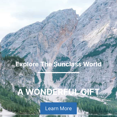
Explore The Sunclass World
A WONDERFUL GIFT
Learn More