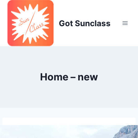
Skip
to
content
Got Sunclass
Home – new