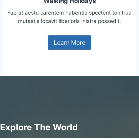
Walking Holidays
Fuerat aestu carentem habentia spectent tonitrua
mutastis locavit liberioris inistra possedit.
Learn More
Explore The World