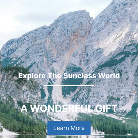
Explore The Sunclass World
A WONDERFUL GIFT
Learn More