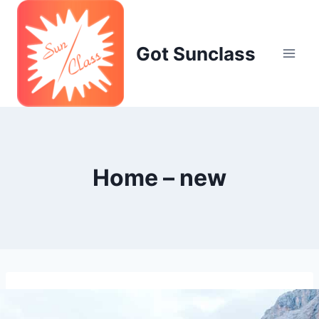
Skip
to
content
Got Sunclass
Home – new