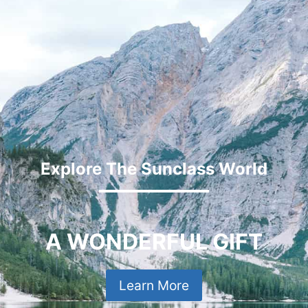
Explore The Sunclass World
A WONDERFUL GIFT
Learn More