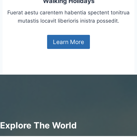
Walking Holidays
Fuerat aestu carentem habentia spectent tonitrua
mutastis locavit liberioris inistra possedit.
Learn More
Explore The World