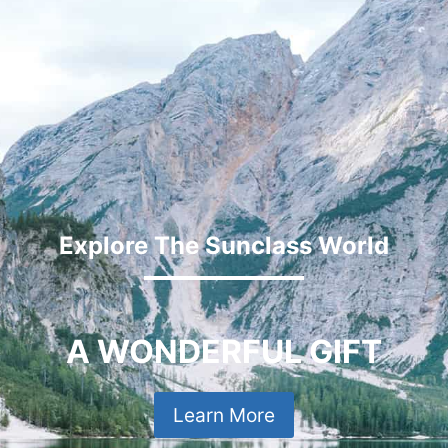
Explore The Sunclass World
A WONDERFUL GIFT
Learn More