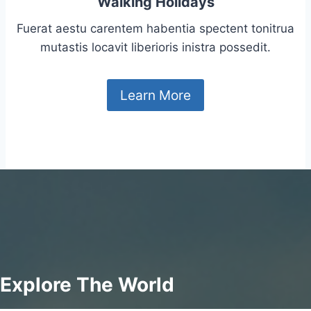
Walking Holidays
Fuerat aestu carentem habentia spectent tonitrua
mutastis locavit liberioris inistra possedit.
Learn More
Explore The World