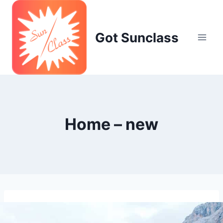
Skip
to
content
Got Sunclass
Home – new