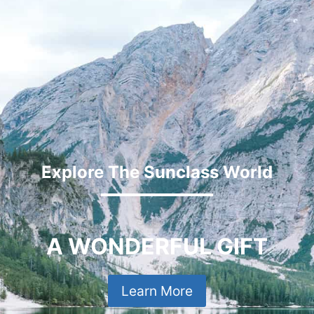
Explore The Sunclass World
A WONDERFUL GIFT
Learn More