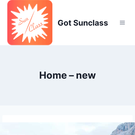
Skip
to
content
Got Sunclass
Home – new