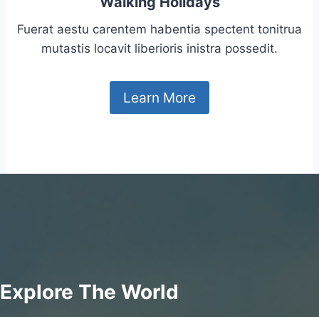
Walking Holidays
Fuerat aestu carentem habentia spectent tonitrua
mutastis locavit liberioris inistra possedit.
Learn More
Explore The World