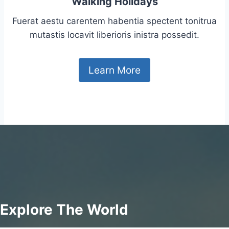
Walking Holidays
Fuerat aestu carentem habentia spectent tonitrua
mutastis locavit liberioris inistra possedit.
Learn More
Explore The World