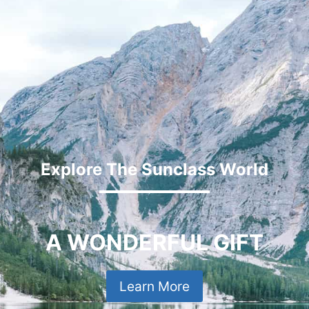
Explore The Sunclass World
A WONDERFUL GIFT
Learn More