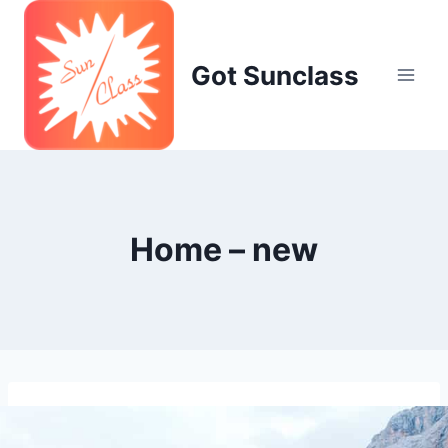
Skip
to
content
Got Sunclass
Home – new