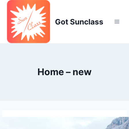
Skip
to
content
Got Sunclass
Home – new