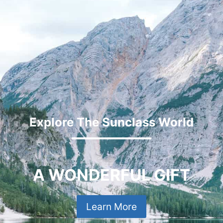
Explore The Sunclass World
A WONDERFUL GIFT
Learn More