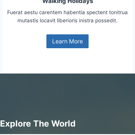
Walking Holidays
Fuerat aestu carentem habentia spectent tonitrua
mutastis locavit liberioris inistra possedit.
Learn More
Explore The World