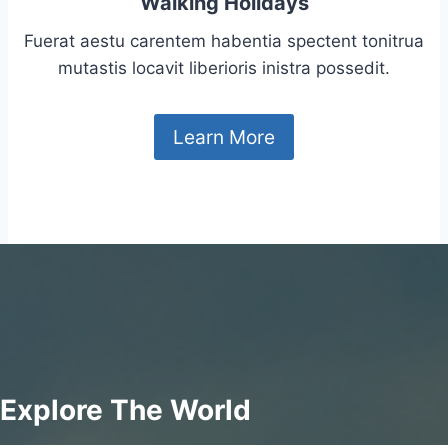
Walking Holidays
Fuerat aestu carentem habentia spectent tonitrua
mutastis locavit liberioris inistra possedit.
Learn More
Explore The World