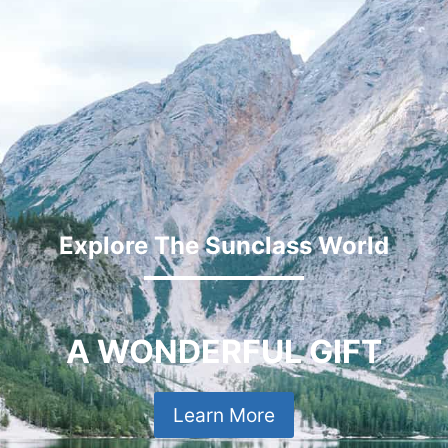
Explore The Sunclass World
A WONDERFUL GIFT
Learn More