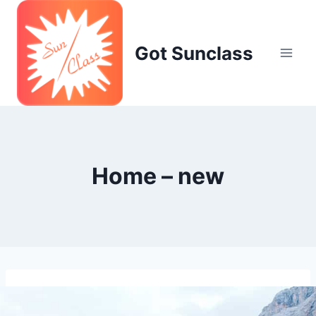
Skip
to
content
Got Sunclass
Home – new