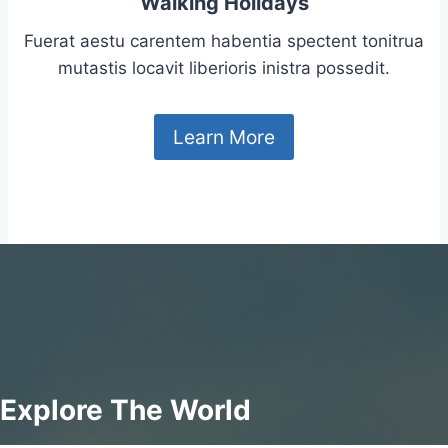
Walking Holidays
Fuerat aestu carentem habentia spectent tonitrua
mutastis locavit liberioris inistra possedit.
Learn More
Explore The World