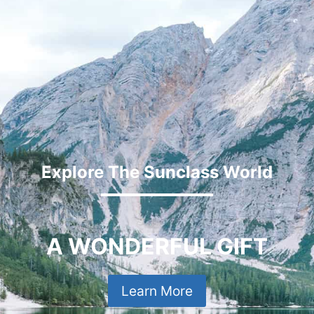
Explore The Sunclass World
A WONDERFUL GIFT
Learn More