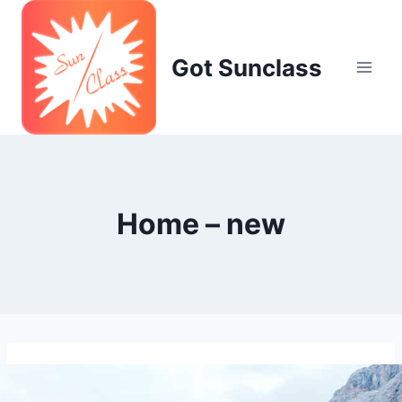
Skip
to
content
Got Sunclass
Home – new