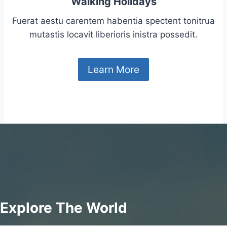
Walking Holidays
Fuerat aestu carentem habentia spectent tonitrua
mutastis locavit liberioris inistra possedit.
Learn More
Explore The World