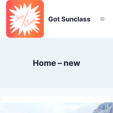
Skip
to
content
Got Sunclass
Home – new