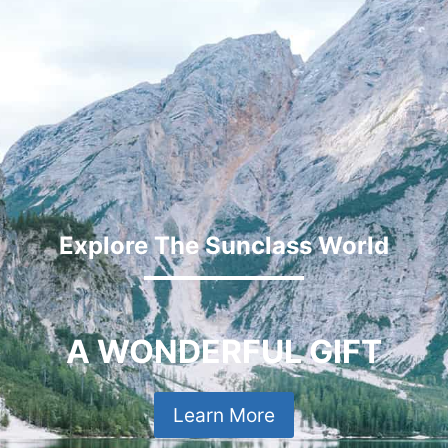
Explore The Sunclass World
A WONDERFUL GIFT
Learn More