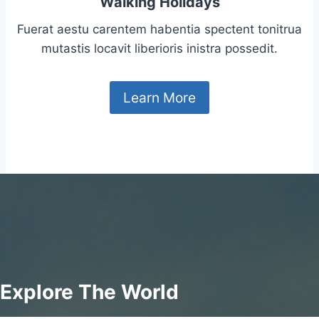
Walking Holidays
Fuerat aestu carentem habentia spectent tonitrua
mutastis locavit liberioris inistra possedit.
Learn More
Explore The World