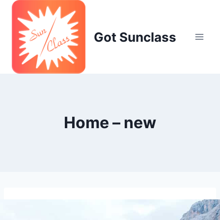
Skip
to
content
Got Sunclass
Home – new