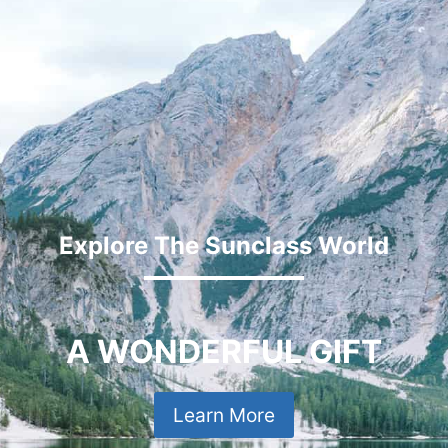
Explore The Sunclass World
A WONDERFUL GIFT
Learn More