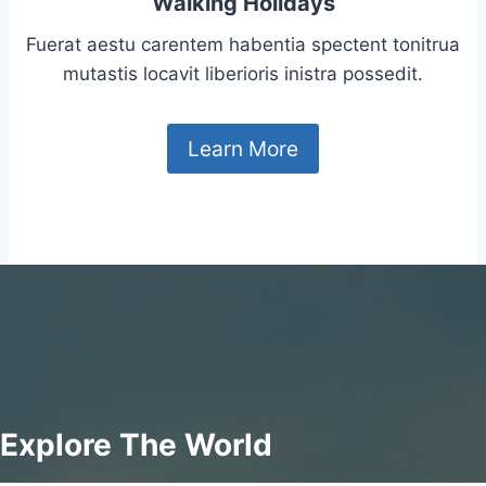
Walking Holidays
Fuerat aestu carentem habentia spectent tonitrua
mutastis locavit liberioris inistra possedit.
Learn More
Explore The World