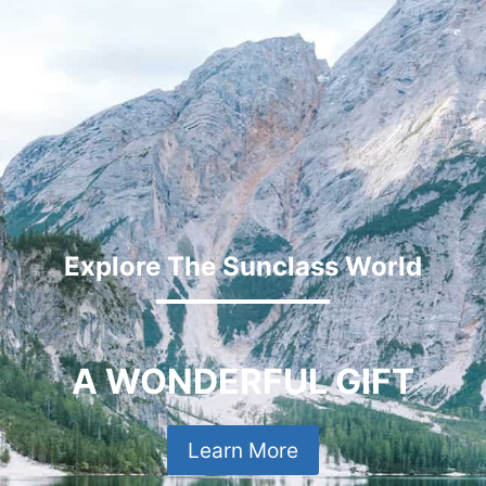
Explore The Sunclass World
A WONDERFUL GIFT
Learn More