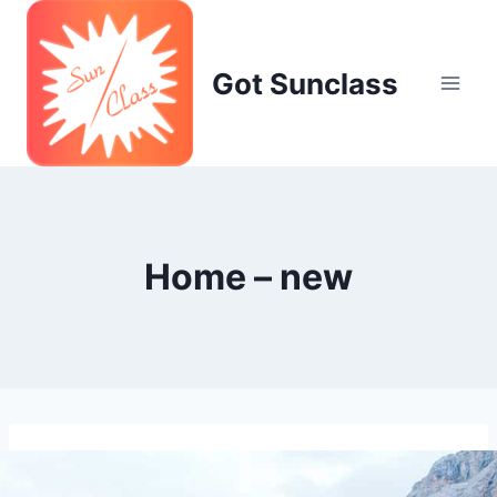
Skip
to
content
Got Sunclass
Home – new