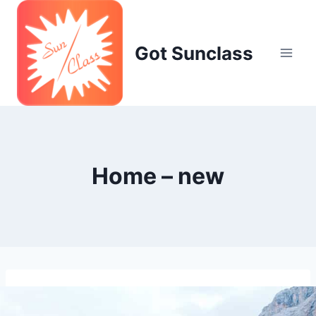
Skip
to
content
Got Sunclass
Home – new