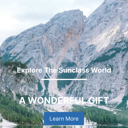
Explore The Sunclass World
A WONDERFUL GIFT
Learn More