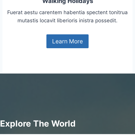
Walking Holidays
Fuerat aestu carentem habentia spectent tonitrua
mutastis locavit liberioris inistra possedit.
Learn More
Explore The World