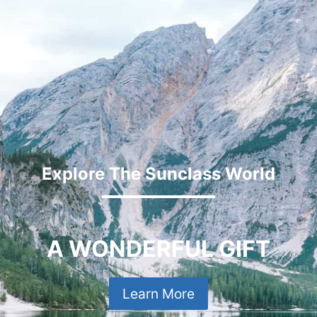
Explore The Sunclass World
A WONDERFUL GIFT
Learn More