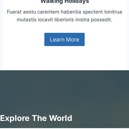
Walking Holidays
Fuerat aestu carentem habentia spectent tonitrua
mutastis locavit liberioris inistra possedit.
Learn More
Explore The World