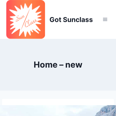
Skip
to
content
Got Sunclass
Home – new