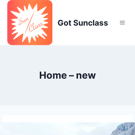
Skip
to
content
Got Sunclass
Home – new