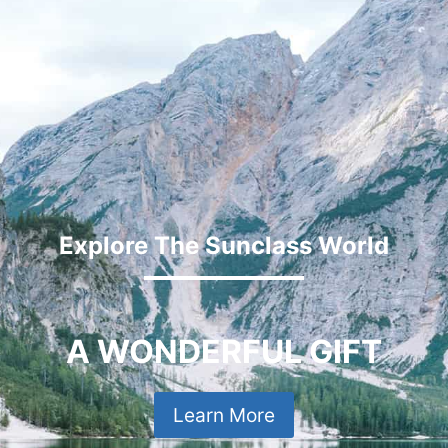
Explore The Sunclass World
A WONDERFUL GIFT
Learn More