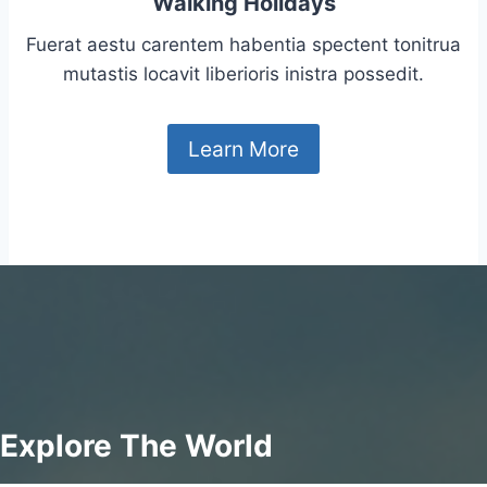
Walking Holidays
Fuerat aestu carentem habentia spectent tonitrua
mutastis locavit liberioris inistra possedit.
Learn More
Explore The World