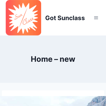
Skip
to
content
Got Sunclass
Home – new