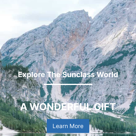
Explore The Sunclass World
A WONDERFUL GIFT
Learn More