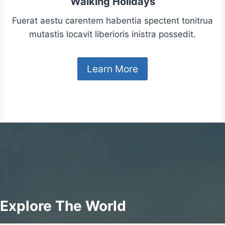
Walking Holidays
Fuerat aestu carentem habentia spectent tonitrua
mutastis locavit liberioris inistra possedit.
Learn More
Explore The World