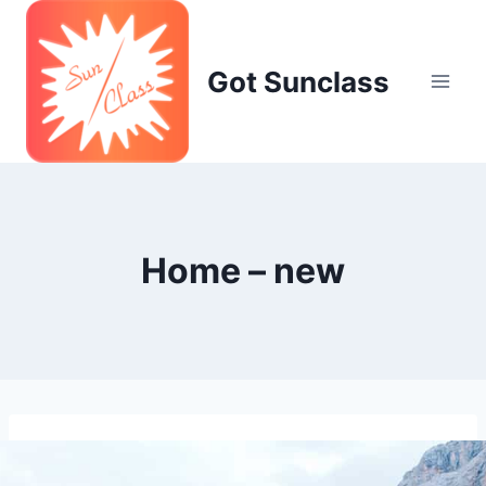
Skip
to
content
Got Sunclass
Home – new