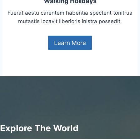
Walking Holidays
Fuerat aestu carentem habentia spectent tonitrua
mutastis locavit liberioris inistra possedit.
Learn More
Explore The World