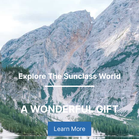
Explore The Sunclass World
A WONDERFUL GIFT
Learn More