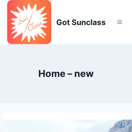
Skip
to
content
Got Sunclass
Home – new