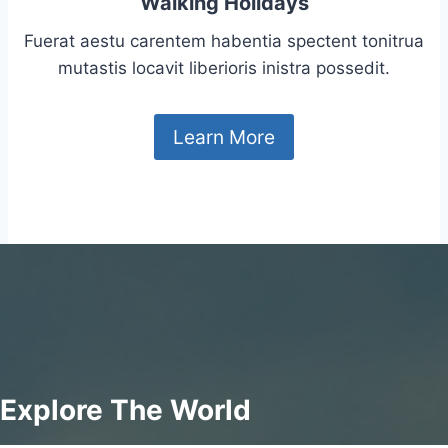
Walking Holidays
Fuerat aestu carentem habentia spectent tonitrua
mutastis locavit liberioris inistra possedit.
Learn More
Explore The World