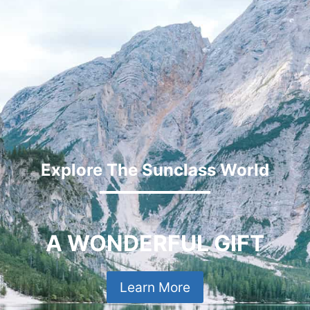
Explore The Sunclass World
A WONDERFUL GIFT
Learn More