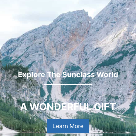
Explore The Sunclass World
A WONDERFUL GIFT
Learn More