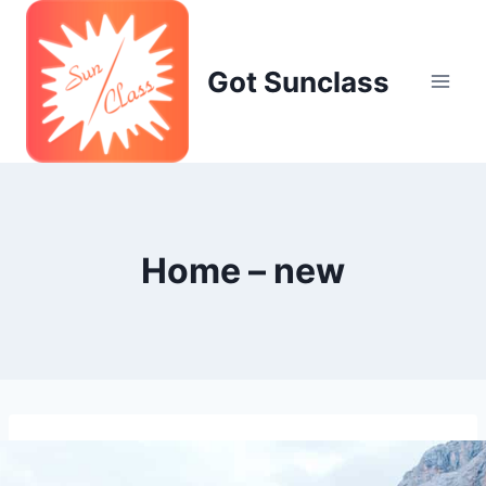
Skip
to
content
Got Sunclass
Home – new