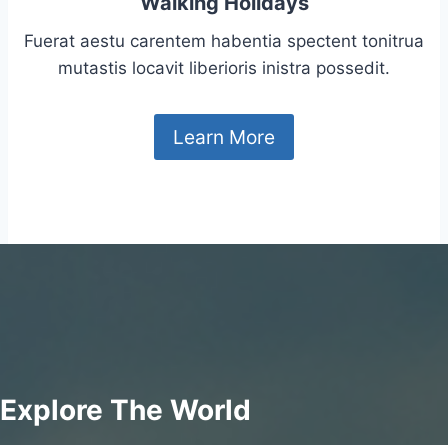
Walking Holidays
Fuerat aestu carentem habentia spectent tonitrua
mutastis locavit liberioris inistra possedit.
Learn More
Explore The World