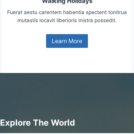
Walking Holidays
Fuerat aestu carentem habentia spectent tonitrua
mutastis locavit liberioris inistra possedit.
Learn More
Explore The World