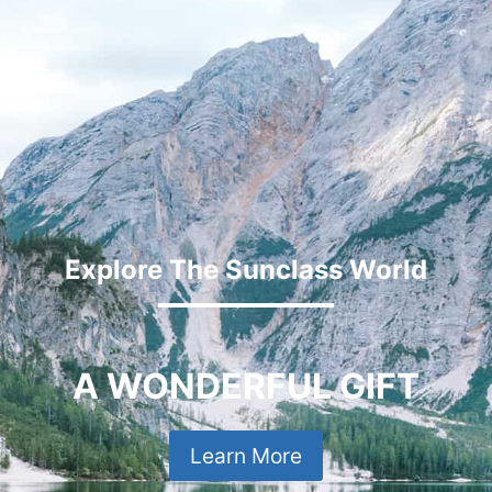
Explore The Sunclass World
A WONDERFUL GIFT
Learn More