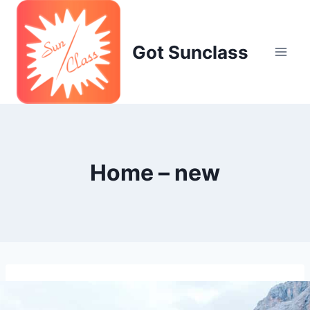
Skip
to
content
Got Sunclass
Home – new