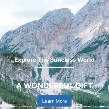
Explore The Sunclass World
A WONDERFUL GIFT
Learn More