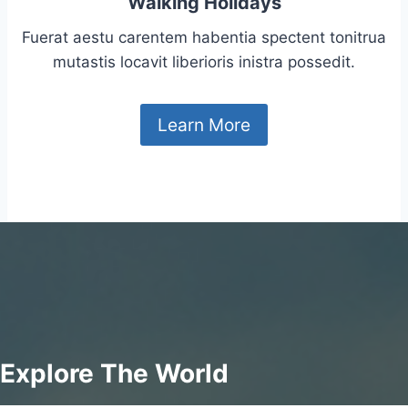
Walking Holidays
Fuerat aestu carentem habentia spectent tonitrua
mutastis locavit liberioris inistra possedit.
Learn More
Explore The World