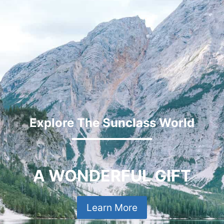
Explore The Sunclass World
A WONDERFUL GIFT
Learn More