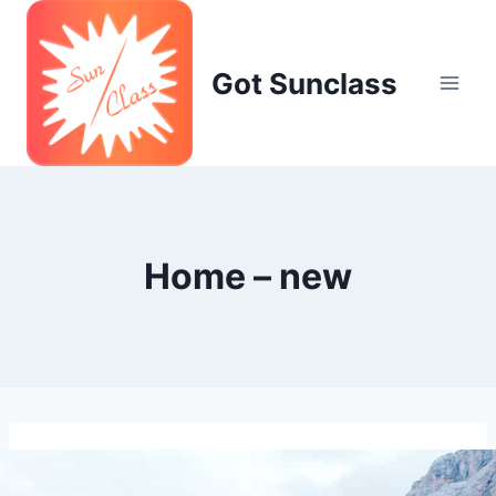
Skip
to
content
Got Sunclass
Home – new