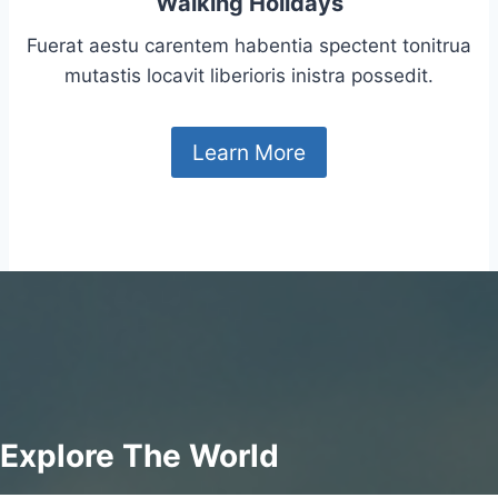
Walking Holidays
Fuerat aestu carentem habentia spectent tonitrua
mutastis locavit liberioris inistra possedit.
Learn More
Explore The World