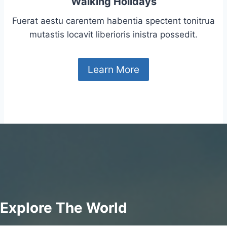
Walking Holidays
Fuerat aestu carentem habentia spectent tonitrua
mutastis locavit liberioris inistra possedit.
Learn More
Explore The World