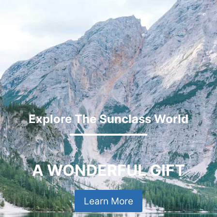
Explore The Sunclass World
A WONDERFUL GIFT
Learn More