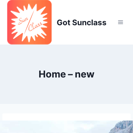
Skip
to
content
Got Sunclass
Home – new