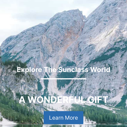
Explore The Sunclass World
A WONDERFUL GIFT
Learn More