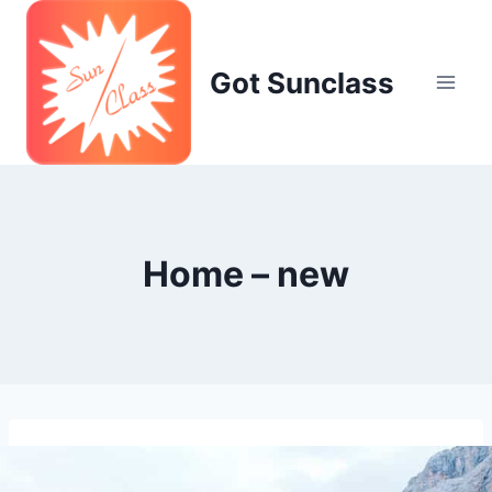
Skip
to
content
Got Sunclass
Home – new