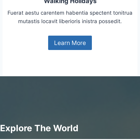
Walking Holidays
Fuerat aestu carentem habentia spectent tonitrua
mutastis locavit liberioris inistra possedit.
Learn More
Explore The World