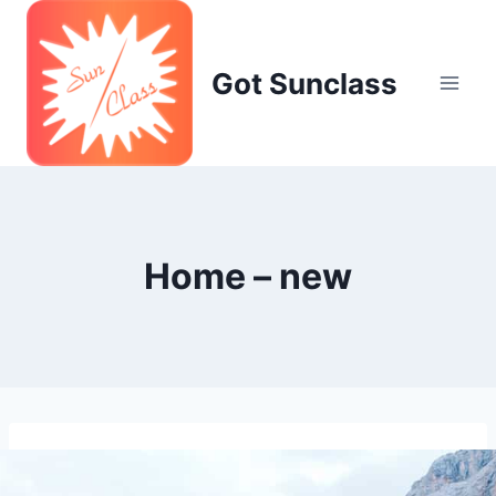
Skip
to
content
Got Sunclass
Home – new