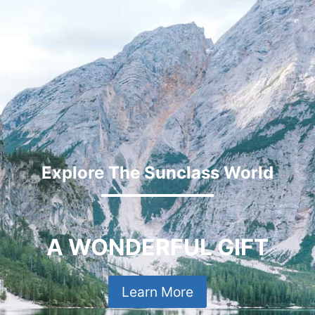
Explore The Sunclass World
A WONDERFUL GIFT
Learn More