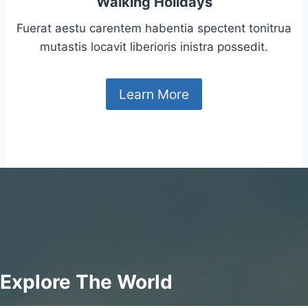
Walking Holidays
Fuerat aestu carentem habentia spectent tonitrua
mutastis locavit liberioris inistra possedit.
Learn More
Explore The World