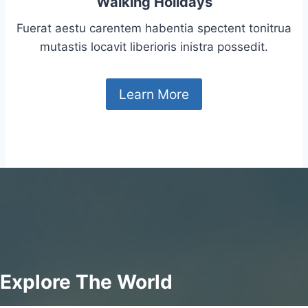
Walking Holidays
Fuerat aestu carentem habentia spectent tonitrua
mutastis locavit liberioris inistra possedit.
Learn More
Explore The World