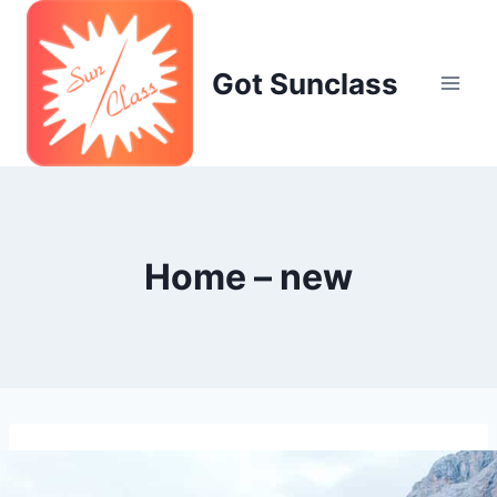
Skip
to
content
Got Sunclass
Home – new