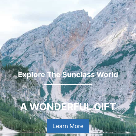
Explore The Sunclass World
A WONDERFUL GIFT
Learn More