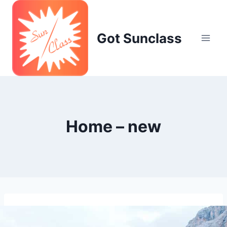
Skip
to
content
Got Sunclass
Home – new