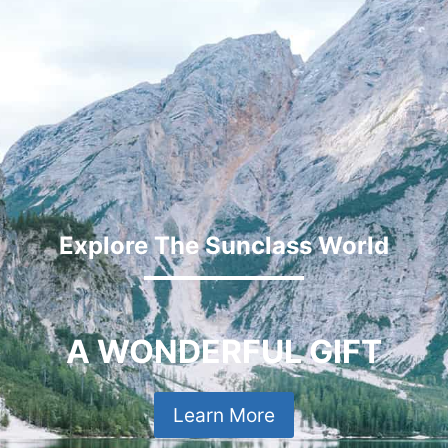
Explore The Sunclass World
A WONDERFUL GIFT
Learn More