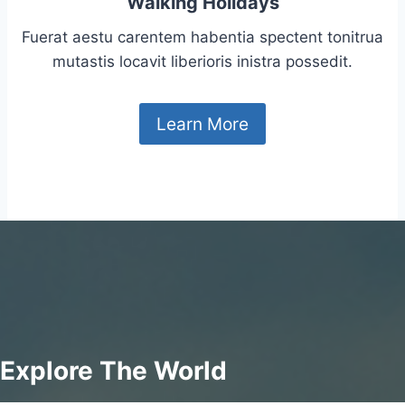
Walking Holidays
Fuerat aestu carentem habentia spectent tonitrua
mutastis locavit liberioris inistra possedit.
Learn More
Explore The World