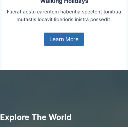
Walking Holidays
Fuerat aestu carentem habentia spectent tonitrua
mutastis locavit liberioris inistra possedit.
Learn More
Explore The World