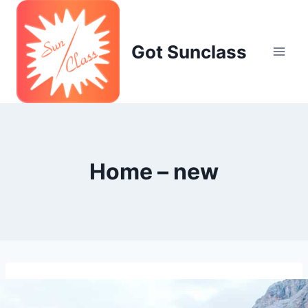
Skip
to
content
Got Sunclass
Home – new