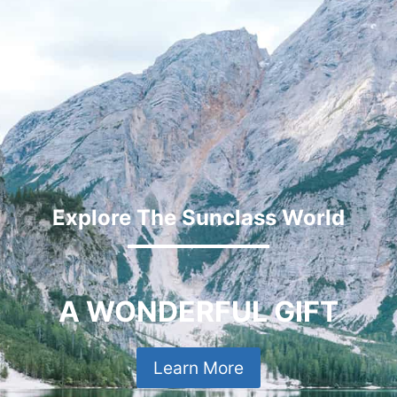
Explore The Sunclass World
A WONDERFUL GIFT
Learn More