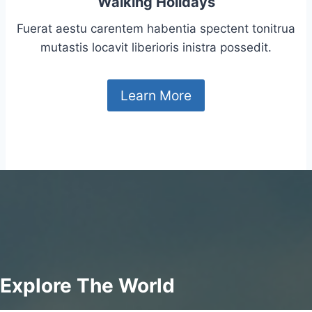
Walking Holidays
Fuerat aestu carentem habentia spectent tonitrua
mutastis locavit liberioris inistra possedit.
Learn More
Explore The World