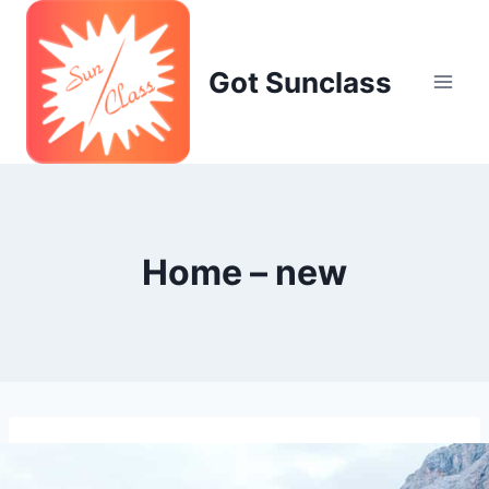
Skip
to
content
Got Sunclass
Home – new