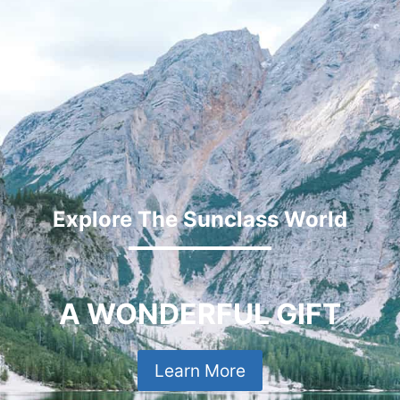
Explore The Sunclass World
A WONDERFUL GIFT
Learn More