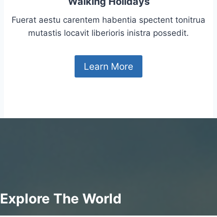
Walking Holidays
Fuerat aestu carentem habentia spectent tonitrua
mutastis locavit liberioris inistra possedit.
Learn More
Explore The World