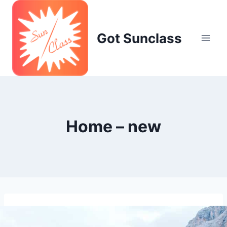
Skip
to
content
Got Sunclass
Home – new