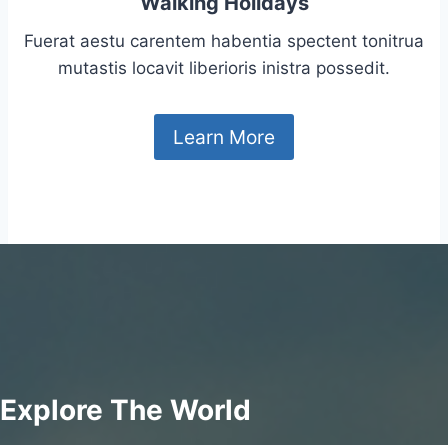
Walking Holidays
Fuerat aestu carentem habentia spectent tonitrua
mutastis locavit liberioris inistra possedit.
Learn More
Explore The World