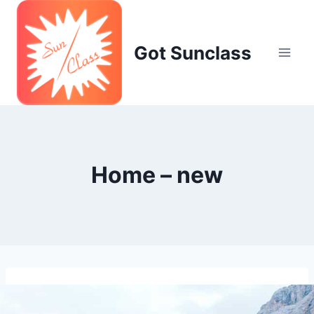
Skip
to
content
Got Sunclass
Home – new