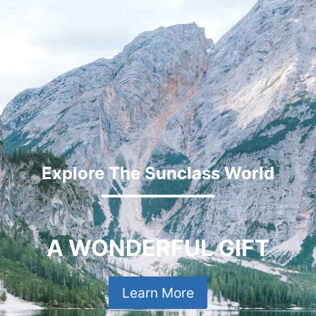
Explore The Sunclass World
A WONDERFUL GIFT
Learn More