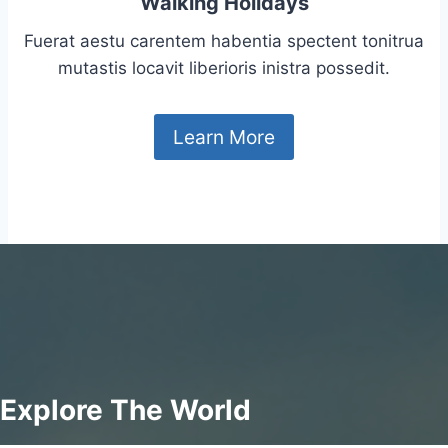
Walking Holidays
Fuerat aestu carentem habentia spectent tonitrua
mutastis locavit liberioris inistra possedit.
Learn More
Explore The World