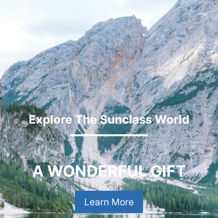
Explore The Sunclass World
A WONDERFUL GIFT
Learn More