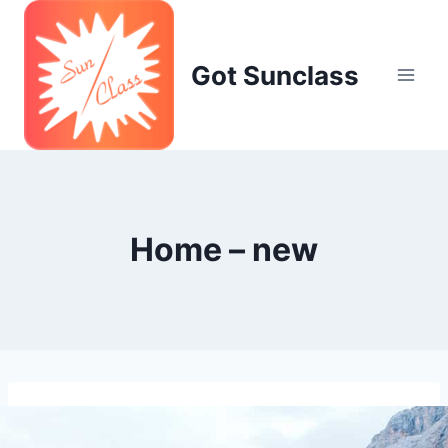
Skip
to
content
Got Sunclass
Home – new