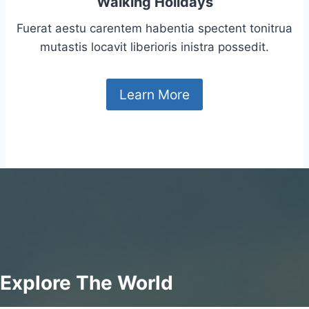
Walking Holidays
Fuerat aestu carentem habentia spectent tonitrua
mutastis locavit liberioris inistra possedit.
Learn More
Explore The World