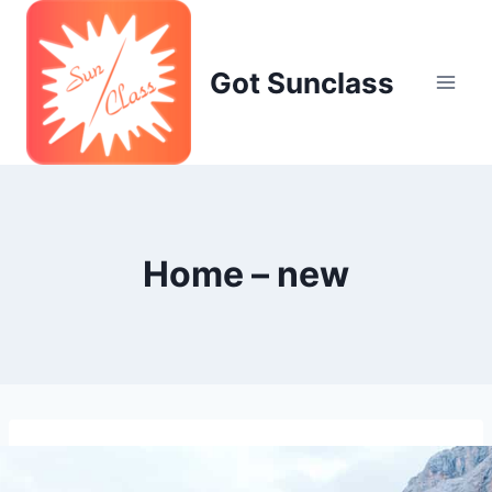
Skip
to
content
Got Sunclass
Home – new