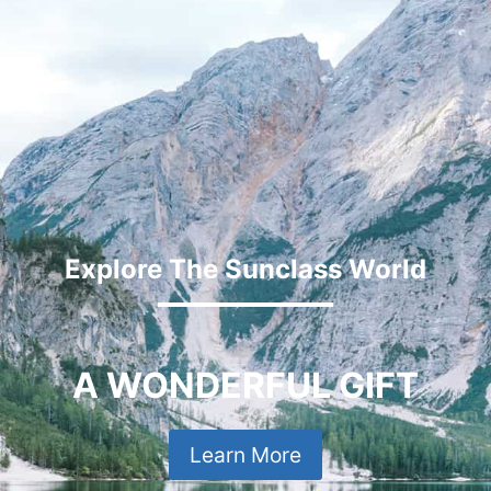
Explore The Sunclass World
A WONDERFUL GIFT
Learn More