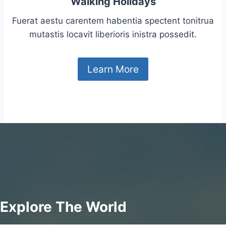
Walking Holidays
Fuerat aestu carentem habentia spectent tonitrua
mutastis locavit liberioris inistra possedit.
Learn More
Explore The World