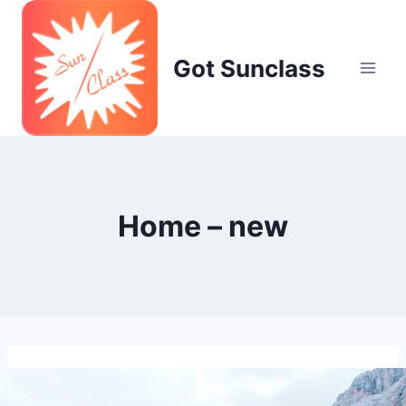
Skip
to
content
Got Sunclass
Home – new