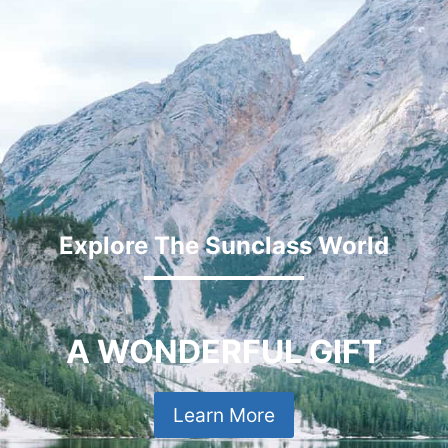
Explore The Sunclass World
A WONDERFUL GIFT
Learn More