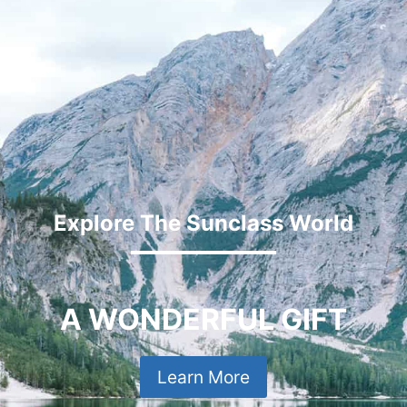
Explore The Sunclass World
A WONDERFUL GIFT
Learn More