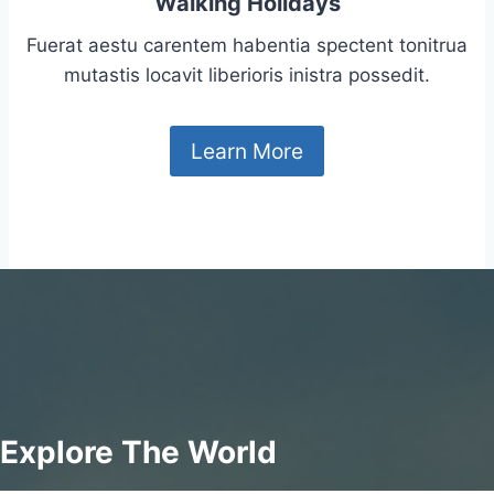
Walking Holidays
Fuerat aestu carentem habentia spectent tonitrua
mutastis locavit liberioris inistra possedit.
Learn More
Explore The World