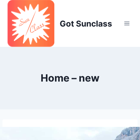
Skip
to
content
Got Sunclass
Home – new